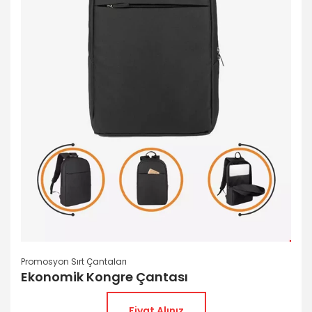
Promosyon Çanta fermuarlı 3 ana bölmeden
oluşur. Bu bölmeler sayesinde eşyalarınızı
düzenli bir şekilde saklayabilir ve kolaylıkla
erişebilirsiniz.
Laptop Bölmesi:
İçerisinde 15,6 inçlik bir
laptop bölmesi bulunan çanta, bilgisayarınızı
güvenli bir şekilde taşımanızı sağlar.
Organizer:
Çanta içinde bir organizer bulunur,
bu sayede küçük eşyalarınızı düzenli bir şekilde
saklayabilirsiniz.
Taşıma Konforu:
Sırt omuzluklarında airteks
malzeme kullanılmıştır. Bu taşıma konforunu
artırır ve uzun süreli kullanımlarda rahatlık
sağlar.
Özelleştirme Seçenekleri:
Çanta iç veya dış
yüzeyine isteğe bağlı olarak renkli baskılar
Promosyon Sırt Çantaları
yapılabilir. Serigrafi boya baskı, transfer baskı
Ekonomik Kongre Çantası
veya nakış baskı gibi çeşitli baskı seçenekleri
mevcuttur.
Fiyat Alınız