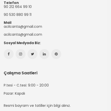
Telefon
90 212 664 99 10
90 530 880 99 11
Mail
acilcanta@gmail.com
acilcanta@gmail.com
Sosyal Medyada Biz:
Facebook
Instagram
Twitter
Linkedin
Pinterest
Hesabımız
Hesabımız
Hesabımız
Hesabımız
Hesabımız
Çalışma Saatleri
(yeni
(yeni
(yeni
(yeni
(yeni
Sayfada
Sayfada
Sayfada
Sayfada
Sayfada
P.tesi - C.tesi: 9:00 - 20:00
Pazar: Kapalı
Açılır)
Açılır)
Açılır)
Açılır)
Açılır)
Resmi bayram ve tatiller için bilgi alınız.