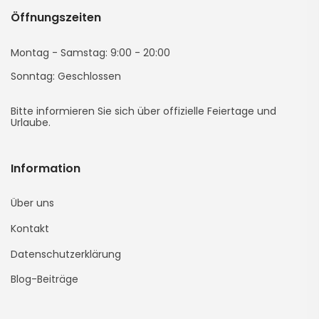
Öffnungszeiten
(yeni
(yeni
(yeni
(yeni
(yeni
Sayfada
Sayfada
Sayfada
Sayfada
Sayfada
Montag - Samstag: 9:00 - 20:00
Sonntag: Geschlossen
Açılır)
Açılır)
Açılır)
Açılır)
Açılır)
Bitte informieren Sie sich über offizielle Feiertage und
Urlaube.
Information
Über uns
Kontakt
Datenschutzerklärung
Blog-Beiträge