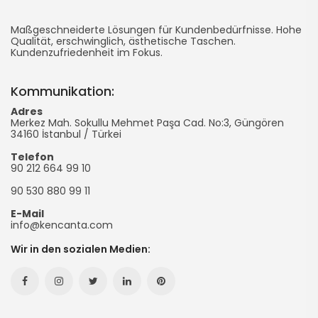
Ken
Taschenherstellung
Maßgeschneiderte Lösungen für Kundenbedürfnisse. Hohe
Qualität, erschwinglich, ästhetische Taschen.
Kundenzufriedenheit im Fokus.
-
Werbetasche
Kommunikation:
Adres
Merkez Mah. Sokullu Mehmet Paşa Cad. No:3, Güngören
34160
İstanbul
/
Türkei
Telefon
90 212 664 99 10
90 530 880 99 11
E-Mail
info@kencanta.com
Wir in den sozialen Medien:
Facebook
Instagram
Twitter
Linkedin
Pinterest
Hesabımız
Hesabımız
Hesabımız
Hesabımız
Hesabımız