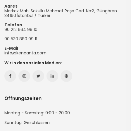
Adres
Merkez Mah. Sokullu Mehmet Paşa Cad. No:3, Güngören
34160
İstanbul
/
Türkei
Telefon
90 212 664 99 10
90 530 880 99 11
E-Mail
info@kencanta.com
Wir in den sozialen Medien:
Facebook
Instagram
Twitter
Linkedin
Pinterest
Hesabımız
Hesabımız
Hesabımız
Hesabımız
Hesabımız
Öffnungszeiten
(yeni
(yeni
(yeni
(yeni
(yeni
Sayfada
Sayfada
Sayfada
Sayfada
Sayfada
Montag - Samstag: 9:00 - 20:00
Sonntag: Geschlossen
Açılır)
Açılır)
Açılır)
Açılır)
Açılır)