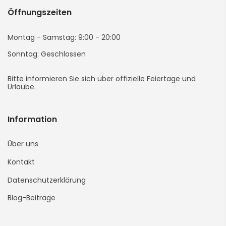
Öffnungszeiten
(yeni
(yeni
(yeni
(yeni
(yeni
Sayfada
Sayfada
Sayfada
Sayfada
Sayfada
Montag - Samstag: 9:00 - 20:00
Sonntag: Geschlossen
Açılır)
Açılır)
Açılır)
Açılır)
Açılır)
Bitte informieren Sie sich über offizielle Feiertage und
Urlaube.
Information
Über uns
Kontakt
Datenschutzerklärung
Blog-Beiträge