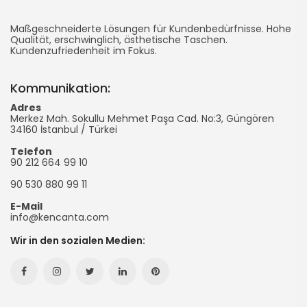
Ken
Taschenherstellung
Maßgeschneiderte Lösungen für Kundenbedürfnisse. Hohe
Qualität, erschwinglich, ästhetische Taschen.
Kundenzufriedenheit im Fokus.
-
Werbetasche
Kommunikation:
Adres
Merkez Mah. Sokullu Mehmet Paşa Cad. No:3, Güngören
34160
İstanbul
/
Türkei
Telefon
90 212 664 99 10
90 530 880 99 11
E-Mail
info@kencanta.com
Wir in den sozialen Medien:
Facebook
Instagram
Twitter
Linkedin
Pinterest
Hesabımız
Hesabımız
Hesabımız
Hesabımız
Hesabımız