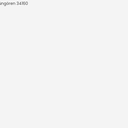
Güngören
34160
n Çanta
Tüm hakları saklıdır.