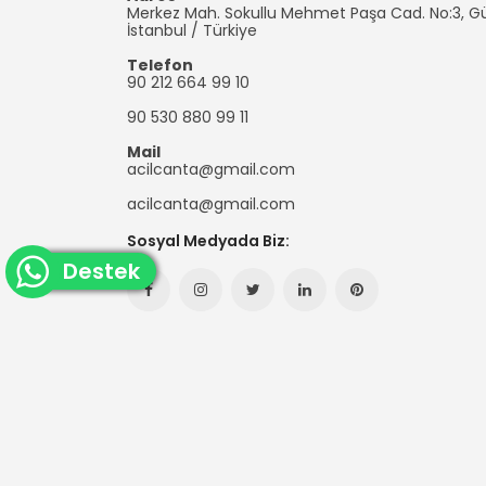
Merkez Mah. Sokullu Mehmet Paşa Cad. No:3, 
Çanta
İstanbul
/
Türkiye
Telefon
90 212 664 99 10
90 530 880 99 11
Mail
acilcanta@gmail.com
acilcanta@gmail.com
Sosyal Medyada Biz:
whatsapp
Destek
Facebook
Instagram
Twitter
Linkedin
Pinterest
canlı
Hesabımız
Hesabımız
Hesabımız
Hesabımız
Hesabımız
(yeni
(yeni
(yeni
(yeni
(yeni
Sayfada
Sayfada
Sayfada
Sayfada
Sayfada
Açılır)
Açılır)
Açılır)
Açılır)
Açılır)
Copyright © 2023
Ken Çanta İmalatı - Promosyo